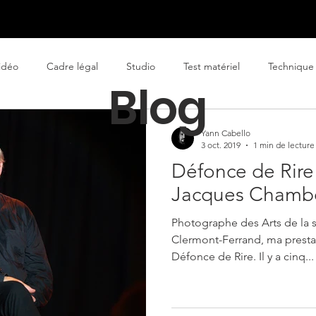
reprises
Publicitaire
Arts de la scène
À propos
idéo
Cadre légal
Studio
Test matériel
Technique
Blog
treprise
spectacle vivant
infographiste
Fondamentaux
Yann Cabello
3 oct. 2019
1 min de lecture
Défonce de Rire 
Jacques Chamb
Photographe des Arts de la s
Clermont-Ferrand, ma presta
Défonce de Rire. Il y a cinq...