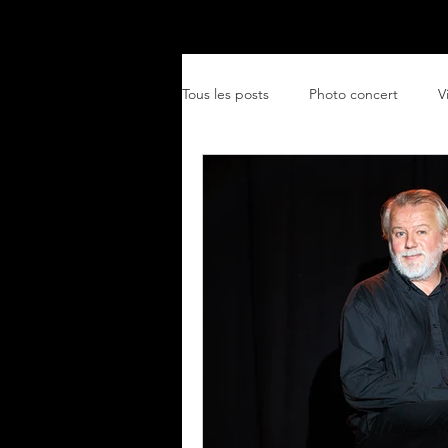
Accueil
Particuliers
Ent
Tous les posts
Photo concert
V
paysage
café-théâtre
en
Événementiel
Prestations