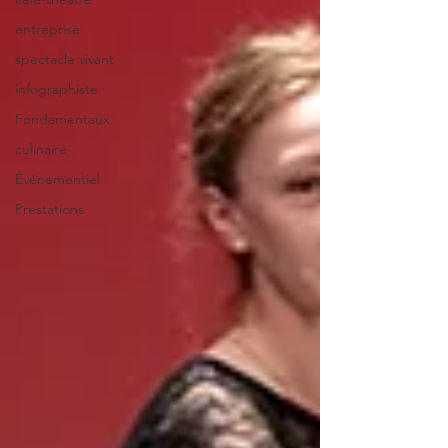
entreprise
spectacle vivant
infographiste
Fondamentaux
culinaire
Événementiel
Prestations