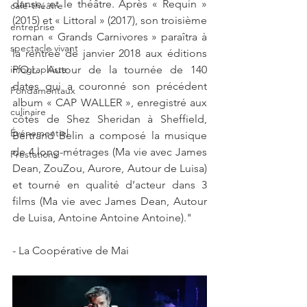
danse, et le théâtre. Après « Requin » 
café-théâtre
(2015) et « Littoral » (2017), son troisième 
entreprise
roman « Grands Carnivores » paraîtra à 
spectacle vivant
la rentrée de janvier 2018 aux éditions 
infographiste
P.O.L. Autour de la tournée de 140 
dates qui a couronné son précédent 
Fondamentaux
album « CAP WALLER », enregistré aux 
culinaire
côtés de Shez Sheridan à Sheffield, 
Événementiel
Bertrand Belin a composé la musique 
de 4 long-métrages (Ma vie avec James 
Prestations
Dean, ZouZou, Aurore, Autour de Luisa) 
et tourné en qualité d’acteur dans 3 
films (Ma vie avec James Dean, Autour 
de Luisa, Antoine Antoine Antoine)."
- La Coopérative de Mai