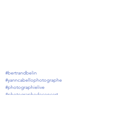
#bertrandbelin
#yanncabellophotographe
#photographielive
#photographedeconcert
#photographedeconcertclermontferran
d
#lacooperativedemai
#clermontferrand
#concert
#rock
Photo concert
Reportage