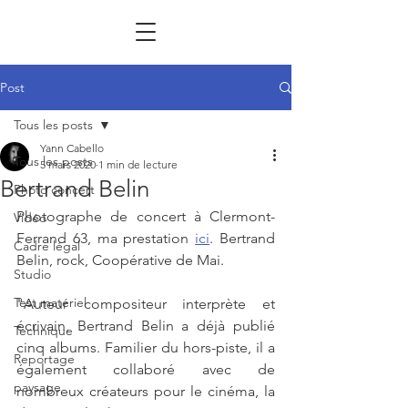
Post
Tous les posts
Yann Cabello
Tous les posts
5 mars 2020
1 min de lecture
Bertrand Belin
Photo concert
Photographe de concert à Clermont-
Vidéo
Ferrand 63, ma prestation 
ici
. Bertrand 
Cadre légal
Belin, rock, Coopérative de Mai.
Studio
Test matériel
"Auteur compositeur interprète et 
écrivain, Bertrand Belin a déjà publié 
Technique
cinq albums. Familier du hors-piste, il a 
Reportage
également collaboré avec de 
paysage
nombreux créateurs pour le cinéma, la 