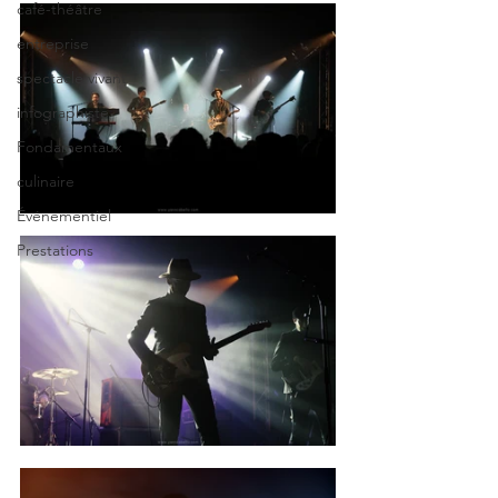
café-théâtre
entreprise
spectacle vivant
infographiste
Fondamentaux
culinaire
Événementiel
Prestations