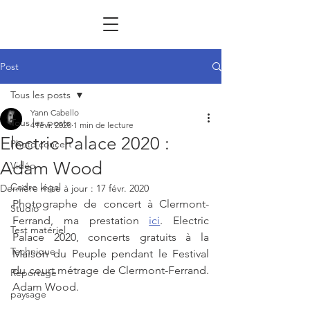
Post
Tous les posts
Yann Cabello
Tous les posts
4 févr. 2020
1 min de lecture
Electric Palace 2020 :
Photo concert
Adam Wood
Vidéo
Cadre légal
Dernière mise à jour :
17 févr. 2020
Photographe de concert à Clermont-
Studio
Ferrand, ma prestation 
ici
. Electric 
Test matériel
Palace 2020, concerts gratuits à la 
Technique
Maison du Peuple pendant le Festival 
du court métrage de Clermont-Ferrand. 
Reportage
Adam Wood.
paysage