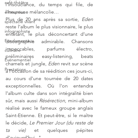
café-théâtre
l’insouciance, du temps qui file, de 
l’heureuse mélancolie…
entreprise
Plus de 20 ans après sa sortie, 
Eden
spectacle vivant
reste l’album le plus visionnaire, le plus 
infographiste
entêtant, le plus déconcertant d’une 
Fondamentaux
discographie admirable. Chansons 
impeccables, parfums électro, 
culinaire
préliminaires easy-listening, beats 
Événementiel
charnels et jungle, 
Eden
 revit sur scène 
Prestations
à l’occasion de sa réédition ces jours-ci, 
au cours d’une tournée de 20 dates 
exceptionnelles. Où l’on entendra 
l’album culte dans son intégralité bien 
sûr, mais aussi 
Résérection
, mini-album 
réalisé avec le fameux groupe anglais 
Saint-Etienne. Et peut-être, si le maître 
le décide, 
Le Premier Jour (du reste de 
ta vie)
 et quelques pépites 
d’aujourd’hui..."