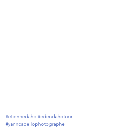
#etiennedaho
#edendahotour
#yanncabellophotographe
#photographielive
#photographiedeconcert