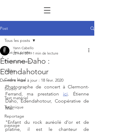
Post
Tous les posts
Yann Cabello
Tous les posts
22 nov. 2019
1 min de lecture
Étienne Daho :
Photo concert
Edendahotour
Vidéo
Cadre légal
Dernière mise à jour :
18 févr. 2020
Photographe de concert à Clermont-
Studio
Ferrand, ma prestation 
ici
. Étienne 
Test matériel
Daho, Edendahotour, Coopérative de 
Technique
Mai. 
Reportage
"Enfant du rock auréolé d’or et de 
paysage
platine, il est le chanteur de 