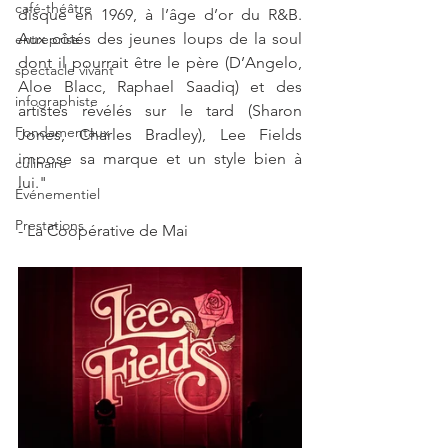
café-théâtre
disque en 1969, à l’âge d’or du R&B. 
Aux côtés des jeunes loups de la soul 
entreprise
dont il pourrait être le père (D’Angelo, 
spectacle vivant
Aloe Blacc, Raphael Saadiq) et des 
infographiste
artistes révélés sur le tard (Sharon 
Fondamentaux
Jones, Charles Bradley), Lee Fields 
impose sa marque et un style bien à 
culinaire
lui."
Événementiel
Prestations
- La Coopérative de Mai