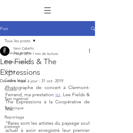
Post
Tous les posts
Yann Cabello
Tous les posts
9 sept. 2019
1 min de lecture
Lee Fields & The
Photo concert
Expressions
Vidéo
Cadre légal
Dernière mise à jour :
31 oct. 2019
Photographe de concert à Clermont-
Studio
Ferrand, ma prestation 
ici
. Lee Fields & 
Test matériel
The Expressions à la Coopérative de 
Technique
Mai. 
Reportage
"Rares sont les artistes du paysage soul 
paysage
actuel à avoir enregistré leur premier 