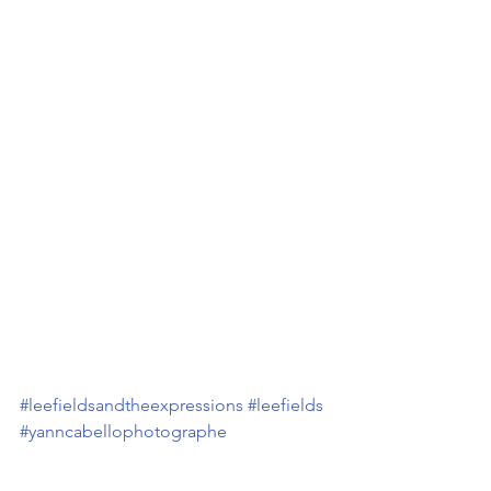
#leefieldsandtheexpressions
#leefields
#yanncabellophotographe
#photographielive
#photographiedeconcert