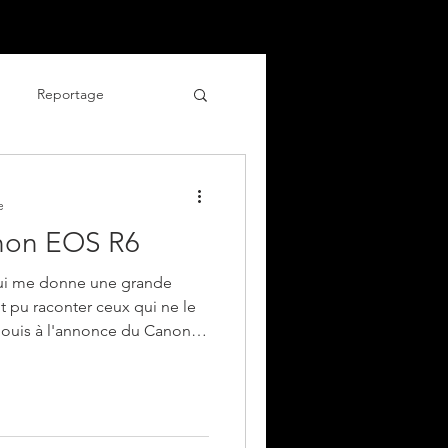
Blog
Contact
Plus
Reportage
culinaire
e
anon EOS R6
ui me donne une grande
t pu raconter ceux qui ne le
éjouis à l'annonce du Canon
X indestructible, il était
les et les tendinites