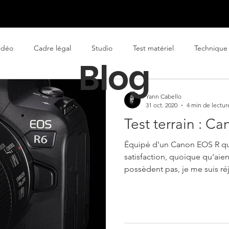
reprises
Publicitaire
Arts de la scène
À propos
idéo
Cadre légal
Studio
Test matériel
Technique
Blog
treprise
spectacle vivant
infographiste
Fondamentaux
Yann Cabello
31 oct. 2020
4 min de lectur
Test terrain : C
Équipé d'un Canon EOS R q
satisfaction, quoique qu'aien
possèdent pas, je me suis r
EOS R6 ; propriétaire d'un 1D-
temps de soulager les cervica
multiples.