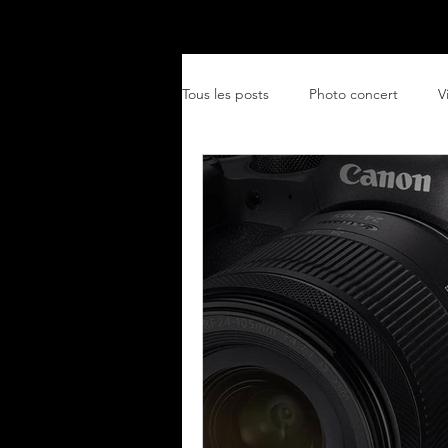
Accueil
Particuliers
Ent
Tous les posts
Photo concert
V
paysage
café-théâtre
en
Événementiel
Prestations