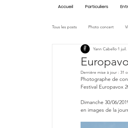
Accueil
Particuliers
Ent
Tous les posts
Photo concert
V
Yann Cabello
1 juil
paysage
café-théâtre
en
Europavox
Dernière mise à jour :
31 o
Événementiel
Prestations
Photographe de conc
Festival Europavox 2
Dimanche 30/06/2019,
en images de la jour