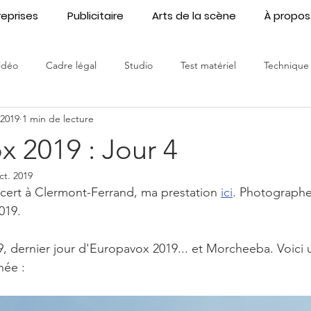
reprises
Publicitaire
Arts de la scène
À propos
idéo
Cadre légal
Studio
Test matériel
Technique
. 2019
1 min de lecture
treprise
spectacle vivant
infographiste
Fondamentaux
 2019 : Jour 4
ct. 2019
ert à Clermont-Ferrand, ma prestation 
ici
. Photographe 
019. 
 dernier jour d'Europavox 2019... et Morcheeba. Voici 
née :