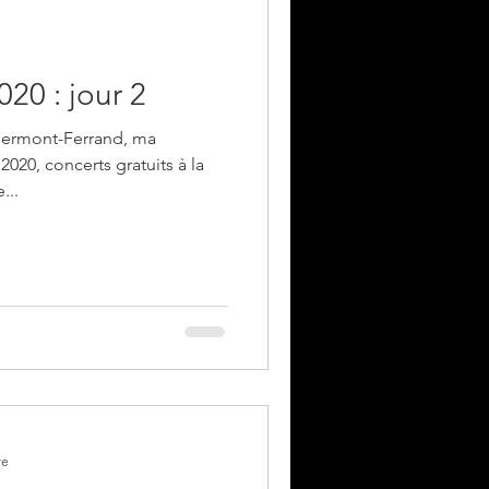
e
020 : jour 2
lermont-Ferrand, ma
tuits à la
...
re