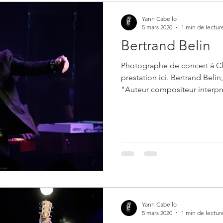
Yann Cabello
5 mars 2020
1 min de lectur
Bertrand Belin
Photographe de concert à C
prestation ici. Bertrand Beli
"Auteur compositeur interprè
Yann Cabello
5 mars 2020
1 min de lectur