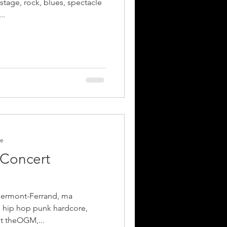
stage, rock, blues, spectacle
..
re
 Concert
lermont-Ferrand, ma
4, hip hop punk hardcore,
t theOGM,...