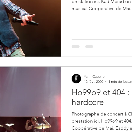
prestation ici. Kad Merad on 
musical Coopérative de Mai..
Yann Cabello
12 févr. 2020
1 min de lectu
Ho99o9 et 404 :
hardcore
Photographe de concert à C
prestation ici. Ho99o9 et 40
Coopérative de Mai. Eaddy e