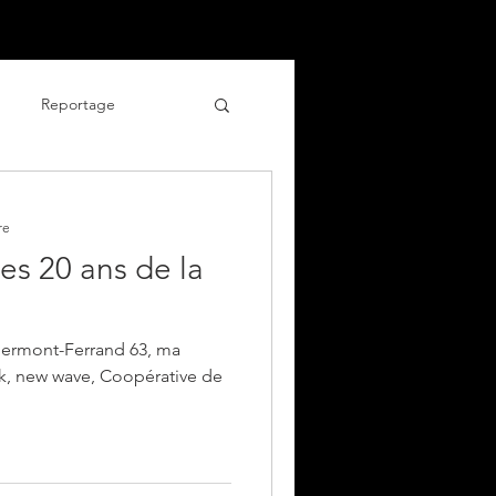
Blog
Contact
Plus
Reportage
culinaire
re
es 20 ans de la
lermont-Ferrand 63, ma
ock, new wave, Coopérative de