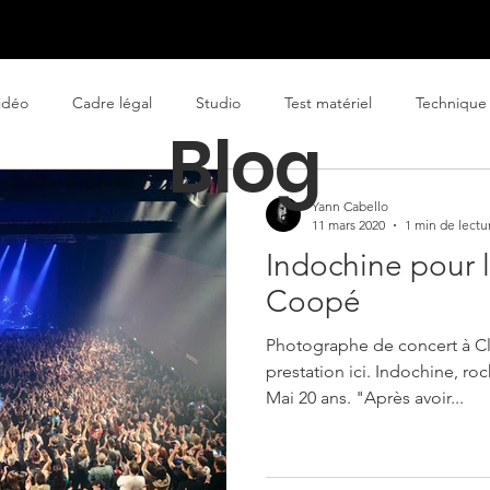
reprises
Publicitaire
Arts de la scène
À propos
idéo
Cadre légal
Studio
Test matériel
Technique
Blog
treprise
spectacle vivant
infographiste
Fondamentaux
Yann Cabello
11 mars 2020
1 min de lectu
Indochine pour l
Coopé
Photographe de concert à C
prestation ici. Indochine, r
Mai 20 ans. "Après avoir...