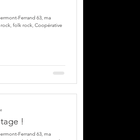
lermont-Ferrand 63, ma
oopérative
re
tage !
lermont-Ferrand 63, ma