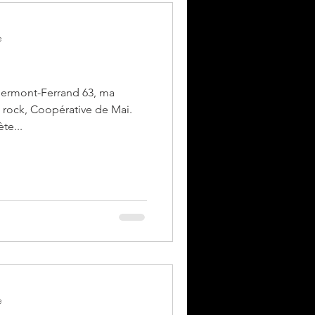
e
lermont-Ferrand 63, ma
n, rock, Coopérative de Mai.
te...
e