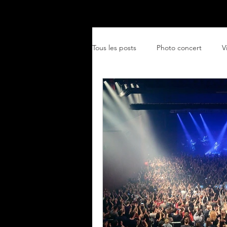
Accueil
Particuliers
Ent
Tous les posts
Photo concert
V
paysage
café-théâtre
en
Événementiel
Prestations