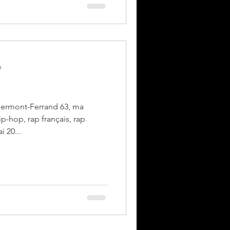
e
lermont-Ferrand 63, ma
ip-hop, rap français, rap
 20...