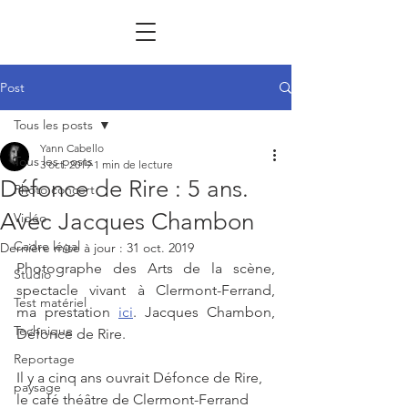
Post
Tous les posts
Yann Cabello
Tous les posts
3 oct. 2019
1 min de lecture
Défonce de Rire : 5 ans.
Photo concert
Avec Jacques Chambon
Vidéo
Cadre légal
Dernière mise à jour :
31 oct. 2019
Photographe des Arts de la scène, 
Studio
spectacle vivant à Clermont-Ferrand, 
Test matériel
ma prestation 
ici
. Jacques Chambon, 
Technique
Défonce de Rire.
Reportage
Il y a cinq ans ouvrait Défonce de Rire, 
paysage
le café théâtre de Clermont-Ferrand 