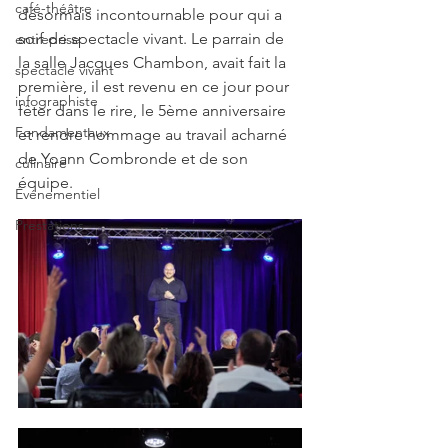
café-théâtre
désormais incontournable pour qui a 
soif de spectacle vivant. Le parrain de 
entreprise
la salle Jacques Chambon, avait fait la 
spectacle vivant
première, il est revenu en ce jour pour 
infographiste
fêter dans le rire, le 5ème anniversaire 
Fondamentaux
et rendre hommage au travail acharné 
de Yoann Combronde et de son 
culinaire
équipe.
Événementiel
Prestations